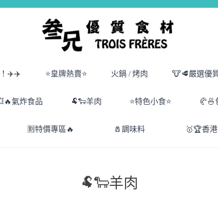
✈️✈️
⭐皇牌熱賣⭐
火鍋 / 烤肉
🐮🥩嚴選優
💥🔥氣炸食品
🐏🐑羊肉
⭐特色小食⭐
🥐
🈹特價專區🔥
🧂調味料
🥇🏆香
🐏🐑羊肉