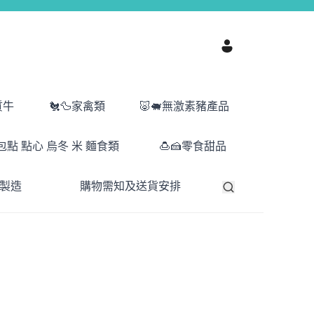
質牛
🐔🦆家禽類
🐷🐖無激素豬產品
包點 點心 烏冬 米 麵食類
🍮🍰零食甜品
港製造
購物需知及送貨安排