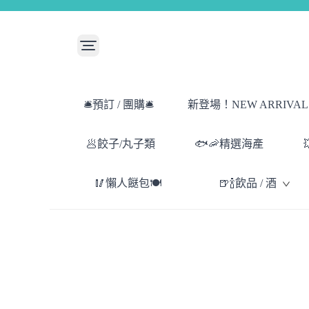
🛎️預訂 / 團購🛎️
新登場！NEW ARRIVAL！
🥟餃子/丸子類
🐟🦐精選海產
🥢懶人餸包🍽️
🍺🍾飲品 / 酒