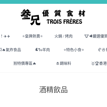
✈️✈️
⭐皇牌熱賣⭐
火鍋 / 烤肉
🐮🥩嚴選優
💥🔥氣炸食品
🐏🐑羊肉
⭐特色小食⭐
🥐
🈹特價專區🔥
🧂調味料
🥇🏆香
酒精飲品