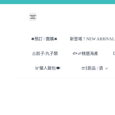
🛎️預訂 / 團購🛎️
新登場！NEW ARRIVAL！
🥟餃子/丸子類
🐟🦐精選海產
🥢懶人餸包🍽️
🍺🍾飲品 / 酒