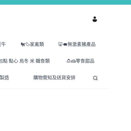
質牛
🐔🦆家禽類
🐷🐖無激素豬產品
包點 點心 烏冬 米 麵食類
🍮🍰零食甜品
港製造
購物需知及送貨安排