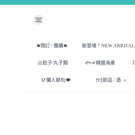
🛎️預訂 / 團購🛎️
新登場！NEW ARRIVAL！
🥟餃子/丸子類
🐟🦐精選海產
🥢懶人餸包🍽️
🍺🍾飲品 / 酒