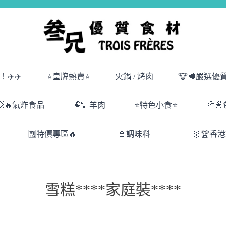
✈️✈️
⭐皇牌熱賣⭐
火鍋 / 烤肉
🐮🥩嚴選優
💥🔥氣炸食品
🐏🐑羊肉
⭐特色小食⭐
🥐
🈹特價專區🔥
🧂調味料
🥇🏆香
雪糕****家庭裝****