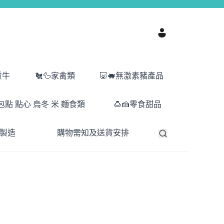
質牛
🐔🦆家禽類
🐷🐖無激素豬產品
包點 點心 烏冬 米 麵食類
🍮🍰零食甜品
港製造
購物需知及送貨安排