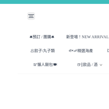
🛎️預訂 / 團購🛎️
新登場！NEW ARRIVAL！
🥟餃子/丸子類
🐟🦐精選海產
🥢懶人餸包🍽️
🍺🍾飲品 / 酒