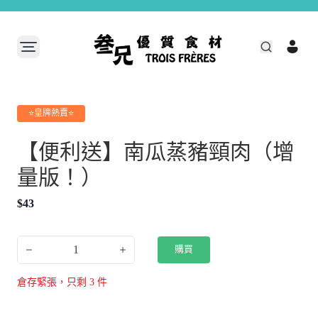
⭐皇牌熱賣⭐
【便利送】南瓜蒸豬頸肉（增
量版！）
$
43
1
購買
倉存緊張，只剩
3
件