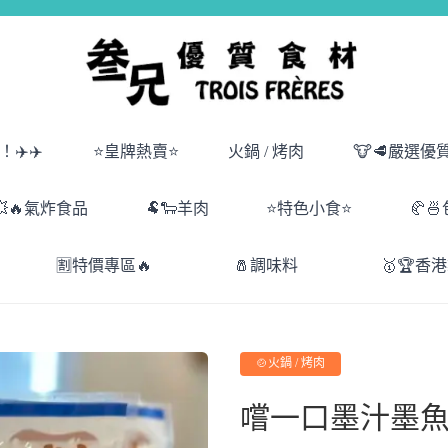
✈️✈️
⭐皇牌熱賣⭐
火鍋 / 烤肉
🐮🥩嚴選優
💥🔥氣炸食品
🐏🐑羊肉
⭐特色小食⭐
🥐
🈹特價專區🔥
🧂調味料
🥇🏆香
🍲火鍋 / 烤肉
嚐一口墨汁墨