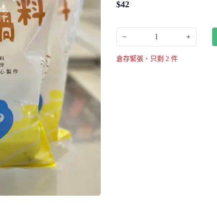
$
42
1
倉存緊張，只剩
2
件