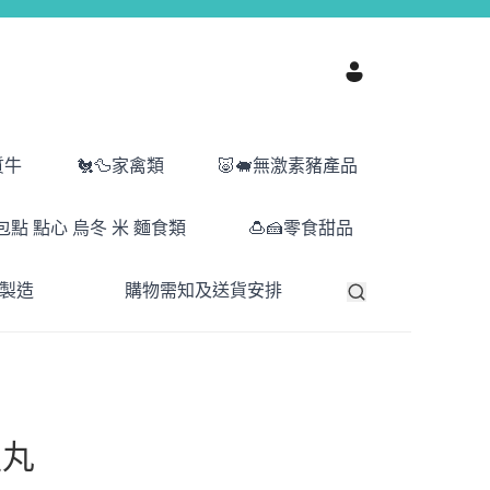
質牛
🐔🦆家禽類
🐷🐖無激素豬產品
包點 點心 烏冬 米 麵食類
🍮🍰零食甜品
港製造
購物需知及送貨安排
魚丸