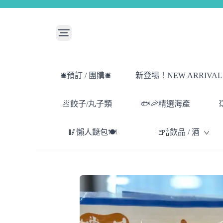
🛎️預訂 / 團購🛎️
新登場！NEW ARRIVAL！
🥟餃子/丸子類
🐟🦐精選海產
🥢懶人餸包🍽️
🍺🍾飲品 / 酒