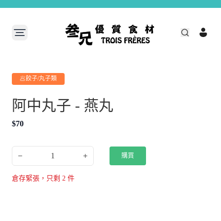
🥟餃子/丸子類
阿中丸子 - 燕丸
$
70
1
購買
倉存緊張，只剩
2
件