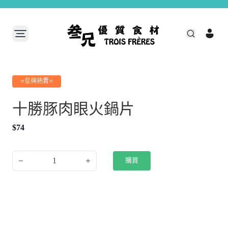
⭐皇牌熱賣⭐
十勝豚肉眼火鍋片
$
74
1
購買