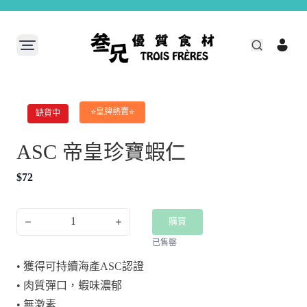
⭐皇牌熱賣⭐
缺貨中
ASC 帝皇珍寶蝦仁
$
72
1
購買
已售罄
• 獲得可持續海產ASC認證
• 肉質彈口，蝦味濃郁
• 無激素